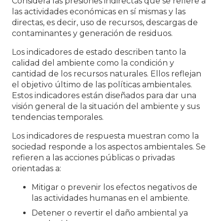
Considera las presiones indirectas que se refiere a
S
NOVEDADES
las actividades económicas en sí mismas y las
G
directas, es decir, uso de recursos, descargas de
CONTACTO
contaminantes y generación de residuos.
P
G
G
Los indicadores de estado describen tanto la
calidad del ambiente como la condición y
cantidad de los recursos naturales. Ellos reflejan
el objetivo último de las políticas ambientales.
Estos indicadores están diseñados para dar una
visión general de la situación del ambiente y sus
tendencias temporales.
Los indicadores de respuesta muestran como la
sociedad responde a los aspectos ambientales. Se
refieren a las acciones públicas o privadas
orientadas a:
Mitigar o prevenir los efectos negativos de
las actividades humanas en el ambiente.
Detener o revertir el daño ambiental ya