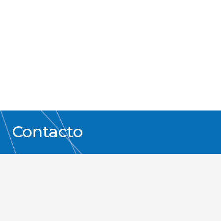
Contacto
Av. Gral. Paz 1481, CP 11400, Montevideo –
Uruguay
Tel y fax. (598) 2600 8854
gea@geaconsultores.com