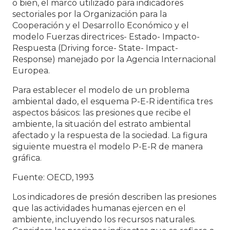
o bien, el marco utilizado para indicadores
sectoriales por la Organización para la
Cooperación y el Desarrollo Económico y el
modelo Fuerzas directrices- Estado- Impacto-
Respuesta (Driving force- State- Impact-
Response) manejado por la Agencia Internacional
Europea.
Para establecer el modelo de un problema
ambiental dado, el esquema P-E-R identifica tres
E
aspectos básicos: las presiones que recibe el
ambiente, la situación del estrato ambiental
afectado y la respuesta de la sociedad. La figura
siguiente muestra el modelo P-E-R de manera
NUESTRA EMPRESA
T
gráfica.
E
Fuente: OECD, 1993
SERVICIOS
T
Los indicadores de presión describen las presiones
T
ANTECEDENTES
que las actividades humanas ejercen en el
S
ambiente, incluyendo los recursos naturales.
G